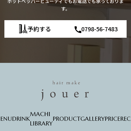
ホットペッパービューティでもお電話でも承っておりま
す。
予約する
0798-56-7483
MACHI
ENU
DRINK
PRODUCT
GALLERY
PRICE
REC
LIBRARY