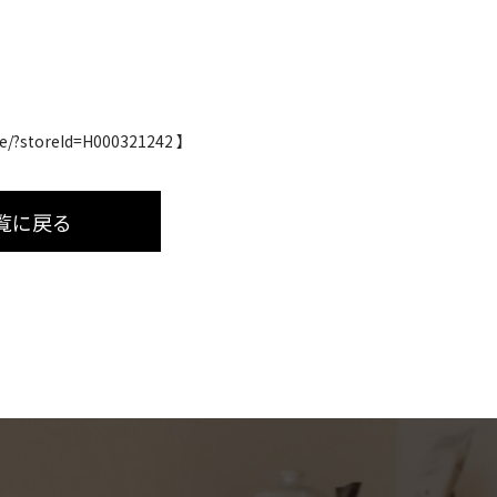
rve/?storeId=H000321242 】
覧に戻る