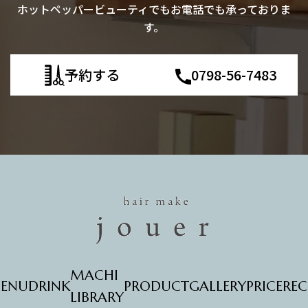
ホットペッパービューティでもお電話でも承っておりま
す。
予約する
0798-56-7483
MACHI
ENU
DRINK
PRODUCT
GALLERY
PRICE
REC
LIBRARY