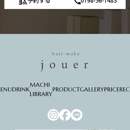
予約する
0798-56-7483
MACHI
ENU
DRINK
PRODUCT
GALLERY
PRICE
REC
LIBRARY