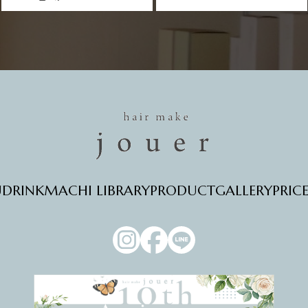
U
DRINK
MACHI LIBRARY
PRODUCT
GALLERY
PRIC