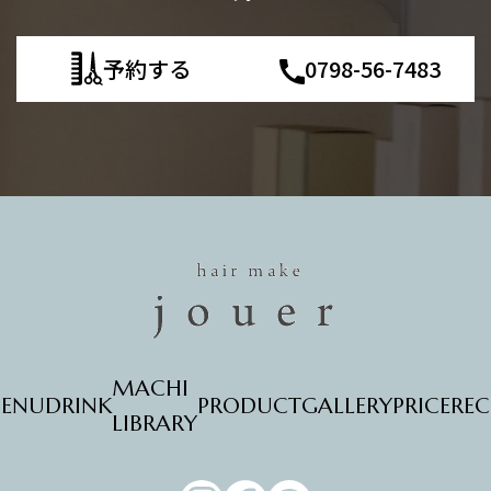
予約する
0798-56-7483
MACHI
ENU
DRINK
PRODUCT
GALLERY
PRICE
REC
LIBRARY