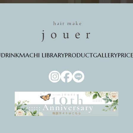
U
DRINK
MACHI LIBRARY
PRODUCT
GALLERY
PRIC